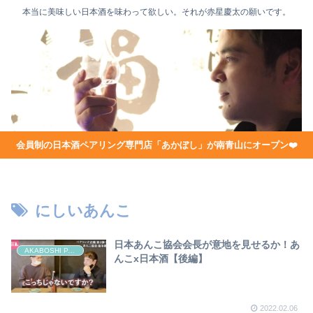
本当に美味しい日本酒を味わって欲しい。それが赤星慶太の願いです。
会員制の日本酒ペアリング専門店「あかぼし」が南青山にオープン❤️
にしいあんこ
日本あんこ協会会長が意地を見せるか！あ
AKABOSHI PAIRING CHANNEL
んこx日本酒【後編】
2022.02.06