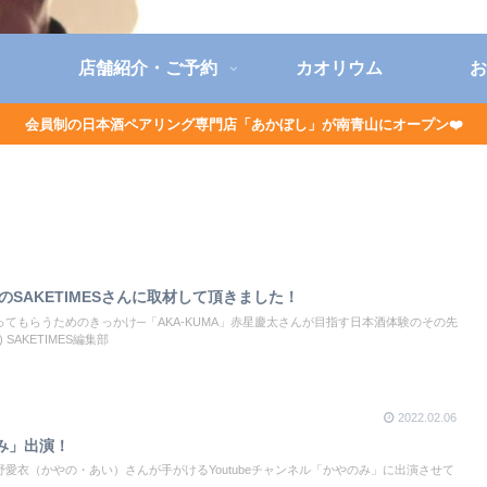
店舗紹介・ご予約
カオリウム
お
会員制の日本酒ペアリング専門店「あかぼし」が南青山にオープン❤️
のSAKETIMESさんに取材して頂きました！
てもらうためのきっかけ─「AKA-KUMA」赤星慶太さんが目指す日本酒体験のその先
) SAKETIMES編集部
2022.02.06
み」出演！
愛衣（かやの・あい）さんが手がけるYoutubeチャンネル「かやのみ」に出演させて