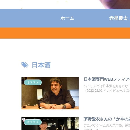
ホーム
赤星慶太
日本酒
日本酒専門WEBメディア
オススメ
ペアリングは日本酒を好きになっ
（2022.02.02 インタビュー/対談
茅野愛衣さんの「かやの
オススメ
アニメやゲームの人気声優、茅野