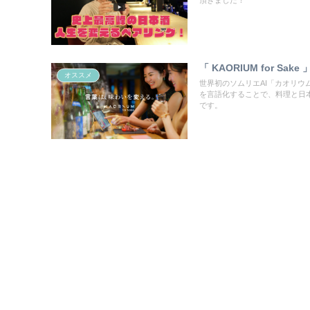
頂きました！
「 KAORIUM for Sak
オススメ
世界初のソムリエAI「カオリウム（
を言語化することで、料理と日
です。