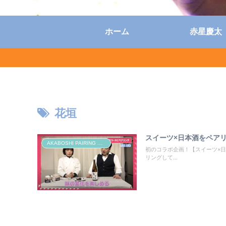
ホーム
赤星慶太
花垣
スイーツ×日本酒をペア
AKABOSHI PAIRING CHANNEL
初のコラボ企画！【スイーツ×日
リングして...