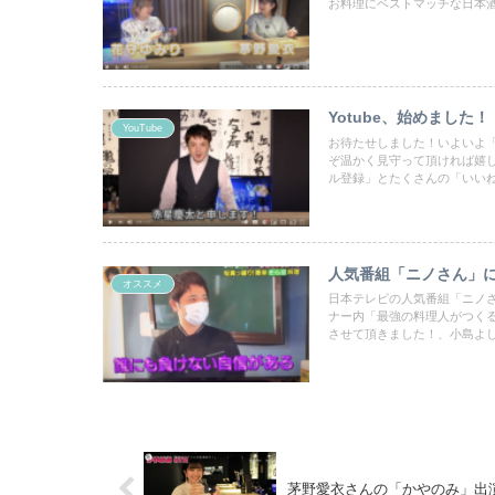
お料理にベストマッチな日本
Yotube、始めました！
YouTube
お待たせしました！いよいよ
ぞ温かく見守って頂ければ嬉
ル登録」とたくさんの「いい
人気番組「ニノさん」
オススメ
日本テレビの人気番組「ニノ
ナー内「最強の料理人がつく
させて頂きました！、小島よ
茅野愛衣さんの「かやのみ」出