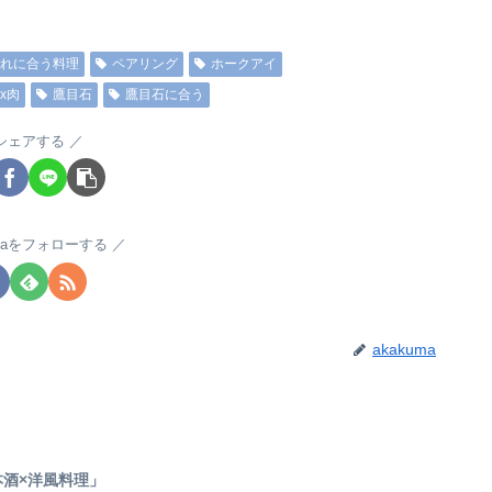
これに合う料理
ペアリング
ホークアイ
x肉
鷹目石
鷹目石に合う
シェアする
umaをフォローする
akakuma
酒×洋風料理」