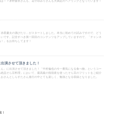
酒は！？茅野愛衣さんも、花守ゆみりさんも大満足のペアリングとなっています！
「赤星慶太の酒びたり」がスタートしました。本当に初めての試みですので、どう
しいです。記念すべき第一回目のコンテンツをアップしていますので、「チャンネ
ね！」をお待ちしてます！
に出演させて頂きました！
さん」に出演させて頂きました！「中村倫也の今一番気になる食べ物」というコー
る絶品そら豆料理」において、最高級の指宿産を使ったそら豆のフリットをご紹介
しおさんとしらすたさん進行の中とても楽しく、勉強となる収録となりました。
演！