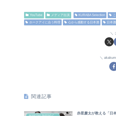
YouTube
メディア出演
KURABA Selection
ホークアイに合う料理
心から感動する日本酒
日本酒
akak
関連記事
赤星慶太が教える「日本
AKABOSHI PAIRING CHANNEL