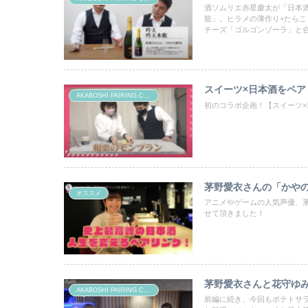
酒ソムリエ赤星慶太が「日本
龍」。ヒラメの薄作り+たら
チーズ「ゴルゴンゾーラ」と
スイーツ×日本酒をペ
AKABOSHI PAIRING CHANNEL
初のコラボ企画！【スイーツ×
茅野愛衣さんの「かや
オススメ
アニメやゲームの人気声優、茅
せて頂きました！
茅野愛衣さんと花守ゆ
AKABOSHI PAIRING CHANNEL
前編に続き、今回もポテトサ