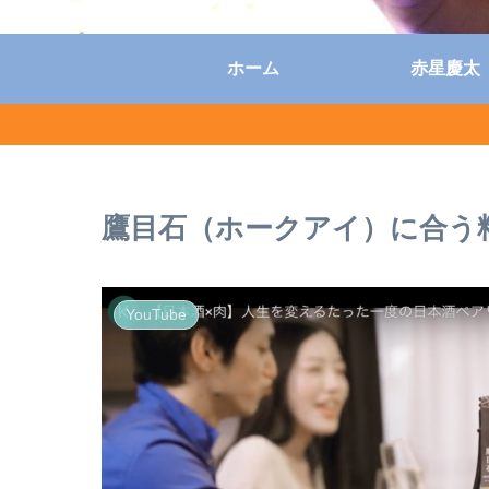
ホーム
赤星慶太
鷹目石（ホークアイ）に合う
YouTube