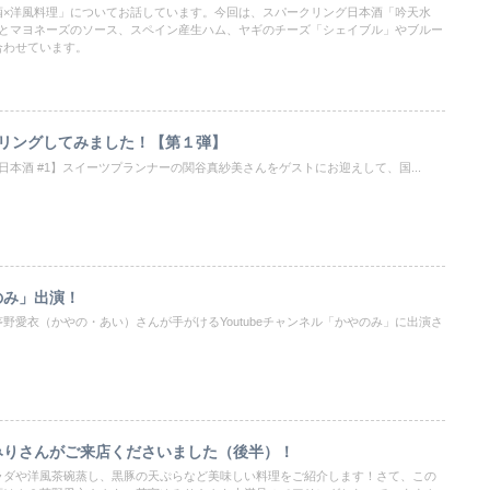
酒×洋風料理」についてお話しています。今回は、スパークリング日本酒「吟天水
ことマヨネーズのソース、スペイン産生ハム、ヤギのチーズ「シェイブル」やブルー
合わせています。
アリングしてみました！【第１弾】
日本酒 #1】スイーツプランナーの関谷真紗美さんをゲストにお迎えして、国...
のみ」出演！
野愛衣（かやの・あい）さんが手がけるYoutubeチャンネル「かやのみ」に出演さ
みりさんがご来店くださいました（後半）！
ラダや洋風茶碗蒸し、黒豚の天ぷらなど美味しい料理をご紹介します！さて、この