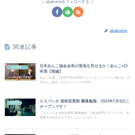
akakumaをフォローする
akakuma
関連記事
日本あんこ協会会長が意地を見せるか！あんこx日
AKABOSHI PAIRING CHANNEL
本酒【後編】
あんこを通じて世界平和を実現することをミッションに掲げる「日
本あんこ協会」さんとペアリング対決
エスパシオ 箱根迎賓館 麟鳳亀龍、2024年7月4日に
NEWS
オープンです！
「エスパシオ 箱根迎賓館 麟鳳亀龍」の飲食部門ペアリングを、赤
星慶太が担当させて頂くことになりました！