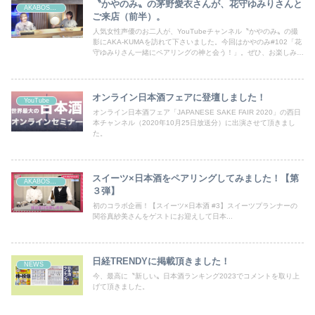
〝かやのみ〟の茅野愛衣さんが、花守ゆみりさんと
AKABOSHI PAIRING CHANNEL
ご来店（前半）。
人気女性声優のお二人が、YouTubeチャンネル〝かやのみ〟の撮
影にAKA-KUMAを訪れて下さいました。今回はかやのみ#102「花
守ゆみりさん一緒にペアリングの神と会う！」。ぜひ、お楽しみ下
さい！
オンライン日本酒フェアに登壇しました！
YouTube
オンライン日本酒フェア「JAPANESE SAKE FAIR 2020」の西日
本チャンネル（2020年10月25日放送分）に出演させて頂きまし
た。
スイーツ×日本酒をペアリングしてみました！【第
AKABOSHI PAIRING CHANNEL
３弾】
初のコラボ企画！【スイーツ×日本酒 #3】スイーツプランナーの
関谷真紗美さんをゲストにお迎えして日本...
日経TRENDYに掲載頂きました！
NEWS
今、最高に〝新しい〟日本酒ランキング2023でコメントを取り上
げて頂きました。