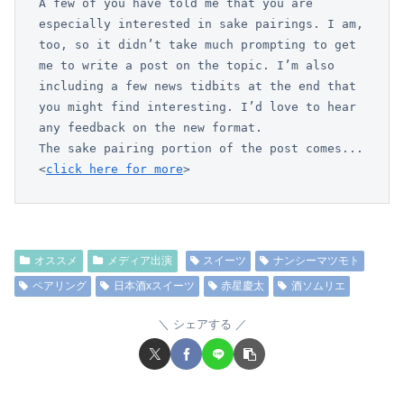
A few of you have told me that you are 
especially interested in sake pairings. I am, 
too, so it didn’t take much prompting to get 
me to write a post on the topic. I’m also 
including a few news tidbits at the end that 
you might find interesting. I’d love to hear 
any feedback on the new format.

The sake pairing portion of the post comes...
<
click here for more
>
オススメ
メディア出演
スイーツ
ナンシーマツモト
ペアリング
日本酒xスイーツ
赤星慶太
酒ソムリエ
シェアする